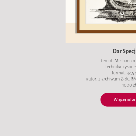
Dar Specj
• temat: Mechaniz
• technika: rysun
• format: 32,5
• autor: z archiwum Z-du R
1000 z
Więcej infor