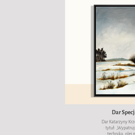
Dar Specj
Dar Katarzyny Krz
• tytuł: „Wypatru
• technika: olej 