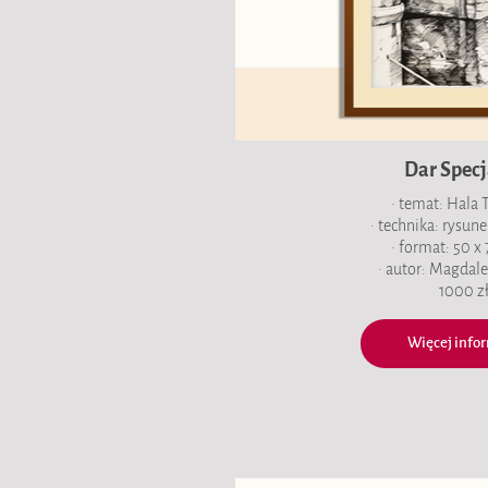
Dar Specj
• temat: Hala
• technika: rysun
• format: 50 x
• autor: Magdal
1000 z
Więcej infor