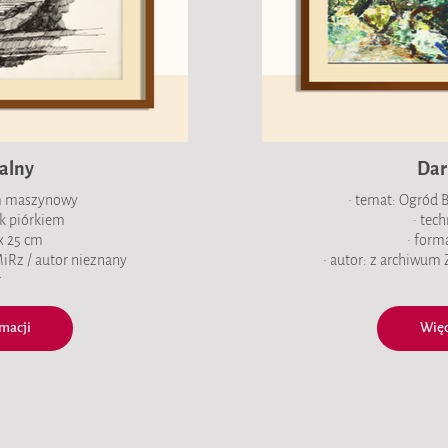
alny
Dar
m maszynowy
• temat: Ogród 
ek piórkiem
• tec
 x 25 cm
• form
MiRz / autor nieznany
• autor: z archiwum
ł
macji
Więc