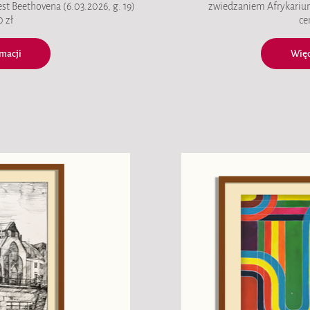
st Beethovena (6.03.2026, g. 19)
zwiedzaniem Afrykariu
 zł
ce
macji
Więc