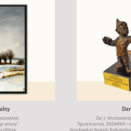
alny
Dar
eszewskiej:
Dar 3. Wrocławskie
jąc wiosny”
figura krasnala „RADARKA” i v
na płótnie
Wrocławskiej Brygady Radiotechnic