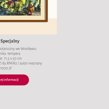
 Specjalny
Botaniczny we Wrocławiu
hnika: tempera
at: 71,5 x 50 cm
 Z-du RMiRz / autor nieznany
1000 zł
ej informacji