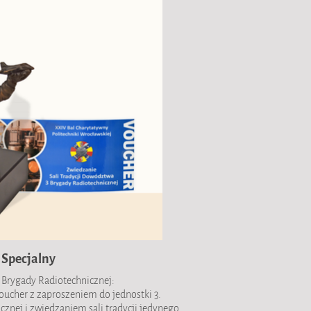
 Specjalny
j Brygady Radiotechnicznej:
oucher z zaproszeniem do jednostki 3.
znej i zwiedzaniem sali tradycji jedynego