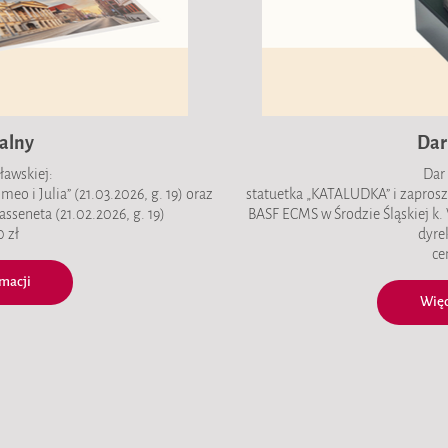
alny
Dar
ławskiej:
Dar
o i Julia” (21.03.2026, g. 19) oraz
statuetka „KATALUDKA” i zaprosz
asseneta (21.02.2026, g. 19)
BASF ECMS w Środzie Śląskiej k
 zł
dyre
ce
macji
Więc