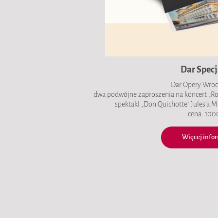
Dar Specj
Dar Opery Wroc
dwa podwójne zaproszenia na koncert „Rome
spektakl „Don Quichotte” Jules'a M
cena: 1000
Więcej infor