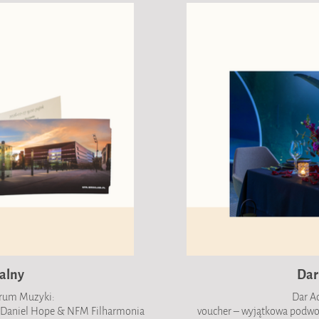
alny
Dar
rum Muzyki:
Dar Aq
: Daniel Hope & NFM Filharmonia
voucher – wyjątkowa podwod