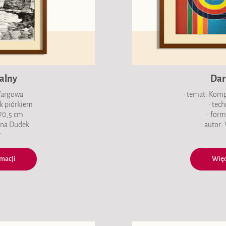
alny
Dar
 Targowa
• temat: Kom
ek piórkiem
• tec
 70,5 cm
• form
ena Dudek
• autor:
ł
macji
Więc