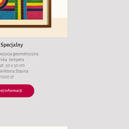
 Specjalny
pozycja geometryczna
hnika: tempera
at: 50 x 50 cm
 Wiktoria Stasina
1000 zł
ej informacji