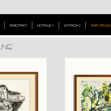
DARCZYŃCY
LICYTACJA 1
LICYTACJA 2
DARY SPECJAL
LNE