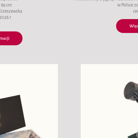
x 69 cm
w Polsce z
 Krzeszewska
ce
2026 r.
ł
Więc
macji