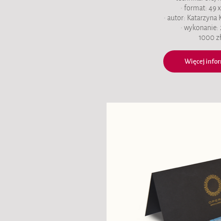
• format: 49 
• autor: Katarzyna
• wykonanie: 
1000 z
Więcej infor